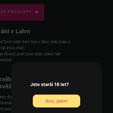
AŠE PRODUKTY
rání v Lahvi
d Soul cider tráví čas v lahvi, kde zraje a
víjí svou chuť.
 je důvod, proč jsou naše cidery tak
dinečné.
kvělá Vychlazená
Jste starší 18 let?
svěžení
dery doporučujeme
před
Ano, jsem!
nzumací
vychlazovat. Chutnají nejlépe,
yž jsou dobře vychlazené a přinášejí tak