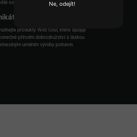
vělé osvěžení.
Ne, odejít!
nikátní Chuťový Zážitek
hutnejte produkty Wild Soul, které spojují
konečné přírodní dobrodružství s láskou
řemeslným uměním výroby potravin.