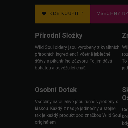
KDE KOUPIT ?
VŠECHNY N
Přírodní Složky
Z
Wild Soul cidery jsou vyrobeny z kvalitních
Wil
přírodních ingrediencí, včetně jablečné
roz
šťávy a pikantního zázvoru. To jim dává
To
bohatou a osvěžující chuť.
je
Osobní Dotek
S
O
Všechny naše láhve jsou ručně vyrobeny s
láskou. Každý z nás je jedinečný a stejně
Ci
tak je každý produkt pod značkou Wild Soul
ko
originálem.
kd